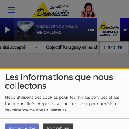
WHEREVER YOU WILL GO
THE CALLING
L'INFO D'ICI
a été accepté.
Objectif Paraguay et les championnats du m
Les informations que nous
collectons
Nous utilisons des cookies pour fournir les services et les
fonctionnalités proposés sur notre site et pour améliorer
l'expérience de nos utilisateurs.
Tout accepter
Tout refuser