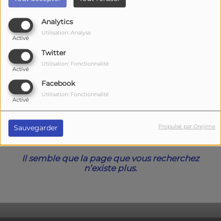
40
Analytics
Utilisation: Analyse
Activé
Twitter
Utilisation: Fonctionnalité
Activé
Facebook
Utilisation: Fonctionnalité
Activé
Oups, vous avez
Propulsé par Orejime
Sauvegarder
rencontré une erreur.
Il semble que la page que vous recherchez
n’existe plus.