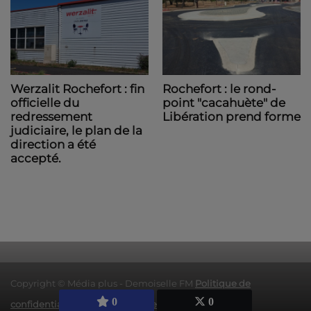
Werzalit Rochefort : fin
Rochefort : le rond-
officielle du
point "cacahuète" de
redressement
Libération prend forme
judiciaire, le plan de la
direction a été
accepté.
Copyright © Média plus - Demoiselle FM
Politique de
0
0
confidentialité
|
Mentions légales