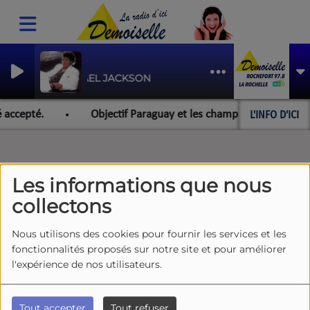
BEAT IT
MICHAEL JACKSON
L'INFO D'ICI
 accepté.
Objectif Paraguay et les championnats du monde
Les informations que nous
collectons
Nous utilisons des cookies pour fournir les services et les
fonctionnalités proposés sur notre site et pour améliorer
l'expérience de nos utilisateurs.
Tout accepter
Tout refuser