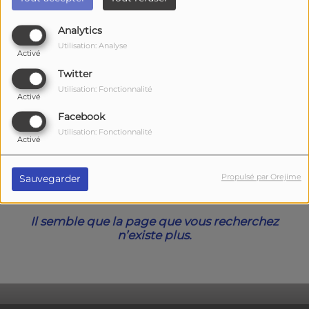
40
Analytics
Utilisation: Analyse
Activé
Twitter
Utilisation: Fonctionnalité
Activé
Facebook
Utilisation: Fonctionnalité
Activé
Oups, vous avez
Propulsé par Orejime
Sauvegarder
rencontré une erreur.
Il semble que la page que vous recherchez
n’existe plus.