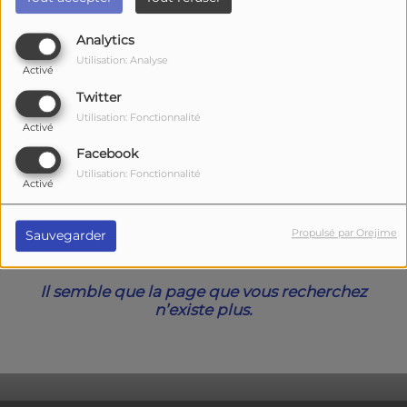
40
Analytics
Utilisation: Analyse
Activé
Twitter
Utilisation: Fonctionnalité
Activé
Facebook
Utilisation: Fonctionnalité
Activé
Oups, vous avez
Propulsé par Orejime
Sauvegarder
rencontré une erreur.
Il semble que la page que vous recherchez
n’existe plus.