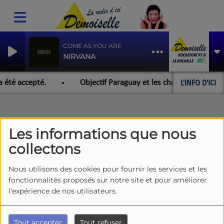
COME AS YOU ARE
NIRVANA
L'INFO D'ICI
a été accepté.
Objectif Paraguay et les championnats du m
Les informations que nous
collectons
Nous utilisons des cookies pour fournir les services et les
fonctionnalités proposés sur notre site et pour améliorer
l'expérience de nos utilisateurs.
Tout accepter
Tout refuser