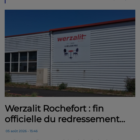
Werzalit Rochefort : fin
officielle du redressement
judiciaire, le plan de la
05 août 2026 - 15:46