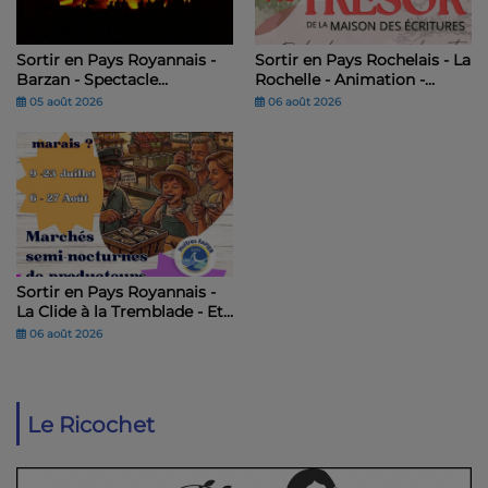
Sortir en Pays Royannais -
Sortir en Pays Rochelais - La
Barzan - Spectacle
Rochelle - Animation -
historique "Le Nouveau
Chasse au trésor de la
05 août 2026
06 août 2026
Royaume" – Théâtre antique
Maison des Ecritures
du Fâ
Sortir en Pays Royannais -
La Clide à la Tremblade - Et
si le jeudi, on se "marais"
06 août 2026
Le Ricochet