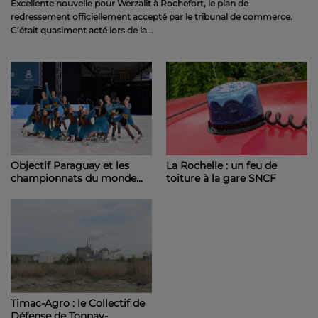
direction a été accepté.
Excellente nouvelle pour Werzalit à Rochefort, le plan de
redressement officiellement accepté par le tribunal de commerce.
C’était quasiment acté lors de la...
Objectif Paraguay et les
La Rochelle : un feu de
championnats du monde
toiture à la gare SNCF
pour l'équipe rochefortaise
de roller artistique
Timac-Agro : le Collectif de
Défense de Tonnay-