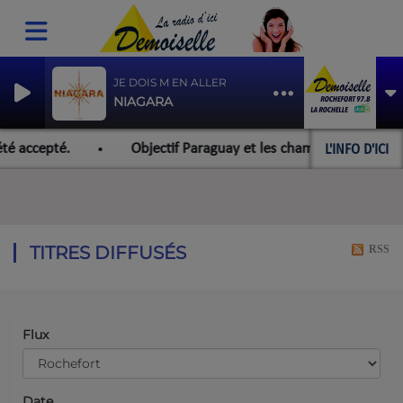
JE DOIS M EN ALLER
NIAGARA
L'INFO D'ICI
té accepté.
Objectif Paraguay et les championnats du mon
TITRES DIFFUSÉS
RSS
Flux
Date