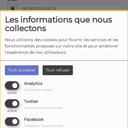
Les informations que nous
collectons
06:34
Nous utilisons des cookies pour fournir les services et les
Je Dois M En Aller
fonctionnalités proposés sur notre site et pour améliorer
l'expérience de nos utilisateurs.
Niagara
Tout accepter
Tout refuser
06:32
Pour Un Infidele
Analytics
Coeur De Pirate
Utilisation: Analyse
Activé
Twitter
Utilisation: Fonctionnalité
06:28
Activé
THE WAY WE TOUCH
Facebook
CHARLOTTE CARDIN
Utilisation: Fonctionnalité