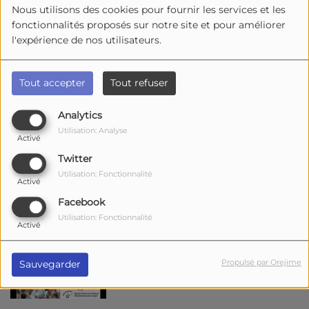
Nous utilisons des cookies pour fournir les services et les
fonctionnalités proposés sur notre site et pour améliorer
l'expérience de nos utilisateurs.
Tout accepter
Tout refuser
Analytics
Utilisation: Analyse
Activé
Objectif Paraguay et les
Twitter
championnats du monde pour
Utilisation: Fonctionnalité
Activé
l'équipe rochefortaise de roller
Facebook
artistique
Utilisation: Fonctionnalité
Activé
Rugby : deux matchs caritatifs
au profit de l'Œuvre des
Propulsé par Orejime
Sauvegarder
Pupilles