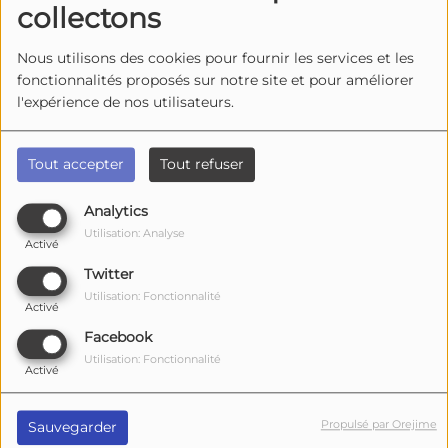
collectons
Nous utilisons des cookies pour fournir les services et les
ACTUELLEMENT
fonctionnalités proposés sur notre site et pour améliorer
l'expérience de nos utilisateurs.
la Cotinière Les mercredis de
l'été - Balades musicales
Tout accepter
Tout refuser
Analytics
Utilisation: Analyse
Activé
Marennes-Hiers-Brouage -
Twitter
Festiv’Été : quatre soirées
musicales pour animer l’été .
Utilisation: Fonctionnalité
Activé
Facebook
Utilisation: Fonctionnalité
Activé
10 AOÛT 2026
Propulsé par Orejime
Sauvegarder