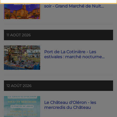
Dolus d'Oléron tous les lundis
soir - Grand Marché de Nuit
2026 !
11 AOÛT 2026
Port de La Cotinière - Les
estivales : marché nocturne
artisanal
12 AOÛT 2026
Le Château d'Oléron - les
mercredis du Château