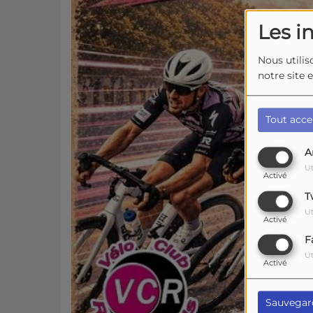
Les i
Nous utilis
notre site 
Tout acce
A
Ut
Activé
T
Ut
Activé
F
Ut
Activé
Sauvegar