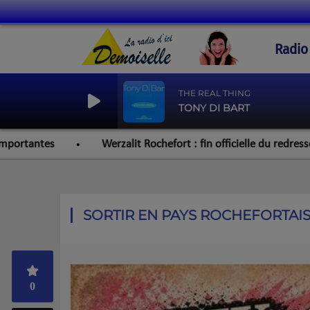
Radio
THE REAL THING
TONY DI BART
s
Werzalit Rochefort : fin officielle du redressement judici
SORTIR EN PAYS ROCHEFORTAIS
0