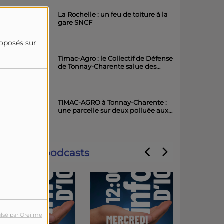
La Rochelle : un feu de toiture à la
gare SNCF
roposés sur
Timac-Agro : le Collectif de Défense
de Tonnay-Charente salue des
avancées importantes
TIMAC-AGRO à Tonnay-Charente :
une parcelle sur deux polluée aux
métaux lourds
Derniers podcasts
lsé par Orejime