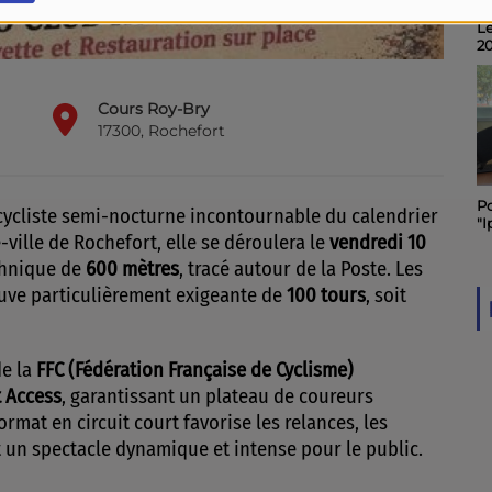
In
No
"Q
P
éd
Cours Roy-Bry
17300, Rochefort
Le
cycliste semi-nocturne incontournable du calendrier
p
-ville de Rochefort, elle se déroulera le
vendredi 10
ma
le
echnique de
600 mètres
, tracé autour de la Poste. Les
ve particulièrement exigeante de
100 tours
, soit
de la
FFC (Fédération Française de Cyclisme)
t Access
, garantissant un plateau de coureurs
rmat en circuit court favorise les relances, les
nt un spectacle dynamique et intense pour le public.