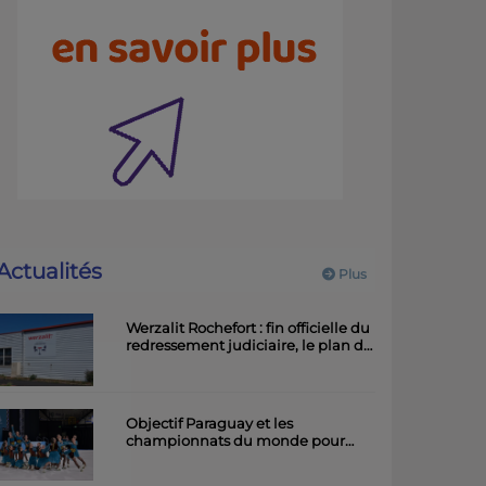
Actualités
Plus
Werzalit Rochefort : fin officielle du
redressement judiciaire, le plan de
la direction a été accepté.
Objectif Paraguay et les
championnats du monde pour
l'équipe rochefortaise de roller
artistique