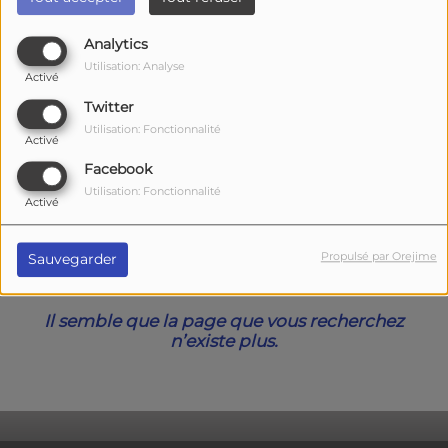
40
Analytics
Utilisation: Analyse
Activé
Twitter
Utilisation: Fonctionnalité
Activé
Facebook
Utilisation: Fonctionnalité
Activé
Oups, vous avez
Propulsé par Orejime
Sauvegarder
rencontré une erreur.
Il semble que la page que vous recherchez
n’existe plus.