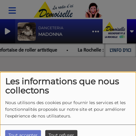
DANCETERIA
MADONNA
L'INFO D'ICI
taise de roller artistique
La Rochelle : un feu de toitu
Les informations que nous
collectons
Nous utilisons des cookies pour fournir les services et les
fonctionnalités proposés sur notre site et pour améliorer
l'expérience de nos utilisateurs.
Tout accepter
Tout refuser