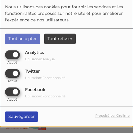
Nous utilisons des cookies pour fournir les services et les
09 AOÛT 2026
fonctionnalités proposés sur notre site et pour améliorer
l'expérience de nos utilisateurs.
Meschers - Fête du Port
Tout accepter
Tout refuser
Analytics
Utilisation: Analyse
Activé
La Clide à la Tremblade - Et si
Twitter
le jeudi, on se "marais"
Utilisation: Fonctionnalité
Activé
Facebook
Utilisation: Fonctionnalité
Activé
Châtelaillon-Plage - Fête des
Boucholeurs
Propulsé par Orejime
Sauvegarder