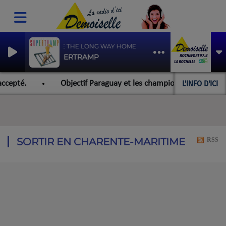
TAKE THE LONG WAY HOME
SUPERTRAMP
L'INFO D'ICI
cepté.
Objectif Paraguay et les championnats du monde po
SORTIR EN CHARENTE-MARITIME
RSS