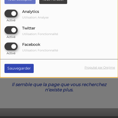
40
Analytics
Utilisation: Analyse
Activé
Twitter
Utilisation: Fonctionnalité
Activé
Facebook
Utilisation: Fonctionnalité
Activé
Oups, vous avez
Propulsé par Orejime
Sauvegarder
rencontré une erreur.
Il semble que la page que vous recherchez
n’existe plus.