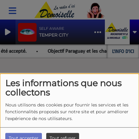
SELF AWARE
TEMPER CITY
L'INFO D'ICI
 été accepté.
Objectif Paraguay et les championnats du mo
Les informations que nous
collectons
Nous utilisons des cookies pour fournir les services et les
fonctionnalités proposés sur notre site et pour améliorer
l'expérience de nos utilisateurs.
Tout accepter
Tout refuser