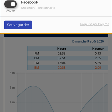
Facebook
Utilisation: Fonctionnalité
Activé
Propulsé par Orejime
Sauvegarder