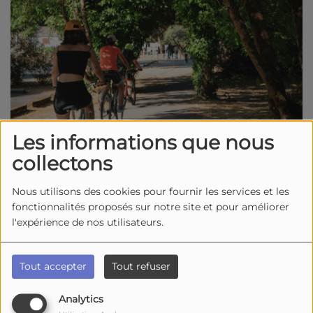
Les informations que nous
collectons
Le 06 juin 2026
Nous utilisons des cookies pour fournir les services et les
09:30 - 15:00
fonctionnalités proposés sur notre site et pour améliorer
l'expérience de nos utilisateurs.
Port de Saint-Denis
17650, Saint-Denis-d'Oléron
Tout accepter
Tout refuser
Partez à la découverte, à vélo, des trésors gastronomiques,
Analytics