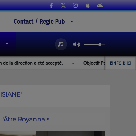
Contact / Régie Pub
L'INFO D'ICI
irection a été accepté.
Objectif Paraguay et les champion
ISIANE"
L'Âtre Royannais