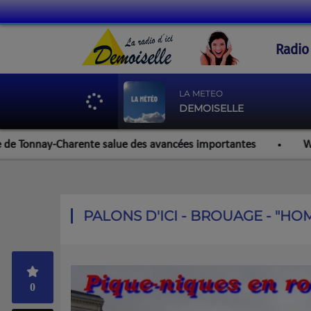
Radio
LA METEO
DEMOISELLE
nnay-Charente salue des avancées importantes
Werzalit R
PALONS D'ICI - BROUAGE - "HO
0