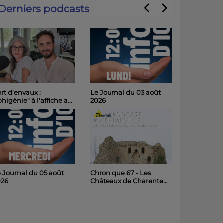
Derniers podcasts
Le Journal du 03 août
rt d'envaux :
2026
phigénie" à l'affiche au
hâteau de Panloy
medi soir
 Journal du 05 août
Chronique 67 - Les
026
Châteaux de Charente
Maritime