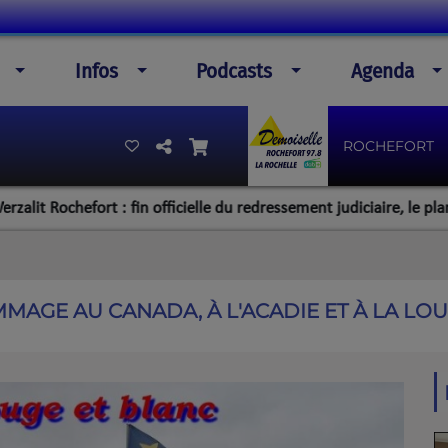
Infos
Podcasts
Agenda
ROCHEFORT
ochefort : fin officielle du redressement judiciaire, le plan de la d
MMAGE AU CANADA, À L'ACADIE ET À LA LOU