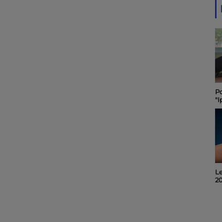
Le "Festibal " des
Po
pompiers de Rochefort
"I
maintenu et placé sous
C
le signe de la sobriété
sa
Le Journal du 06 août
Le
2026
2