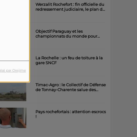
Werzalit Rochefort : fin officielle du
redressement judiciaire, le plan de
la direction a été accepté.
Objectif Paraguay et les
championnats du monde pour
l'équipe rochefortaise de roller
artistique
La Rochelle : un feu de toiture à la
gare SNCF
lsé par Orejime
Timac-Agro : le Collectif de Défense
de Tonnay-Charente salue des
avancées importantes
Pays rochefortais : attention escrocs
!