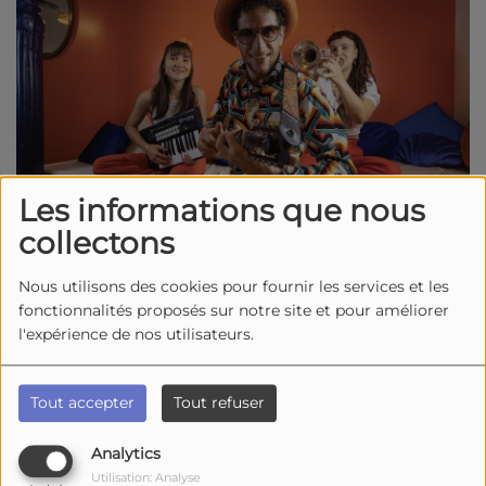
Les informations que nous
collectons
Nous utilisons des cookies pour fournir les services et les
fonctionnalités proposés sur notre site et pour améliorer
Le 19 août 2026
l'expérience de nos utilisateurs.
18:00 - 18:00
La Cotinière
Tout accepter
Tout refuser
Saint Pierre d'oléron
Analytics
Utilisation: Analyse