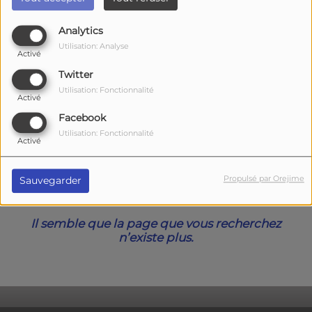
40
Analytics
Utilisation: Analyse
Activé
Twitter
Utilisation: Fonctionnalité
Activé
Facebook
Utilisation: Fonctionnalité
Activé
Oups, vous avez
Propulsé par Orejime
Sauvegarder
rencontré une erreur.
Il semble que la page que vous recherchez
n’existe plus.