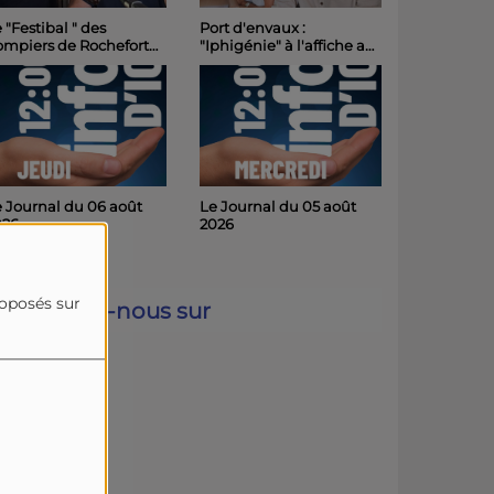
Le Journal du 03 août
rt d'envaux :
2026
phigénie" à l'affiche au
hâteau de Panloy
medi soir
 Journal du 05 août
Chronique 67 - Les
026
Châteaux de Charente
Maritime
roposés sur
Retrouvez-nous sur