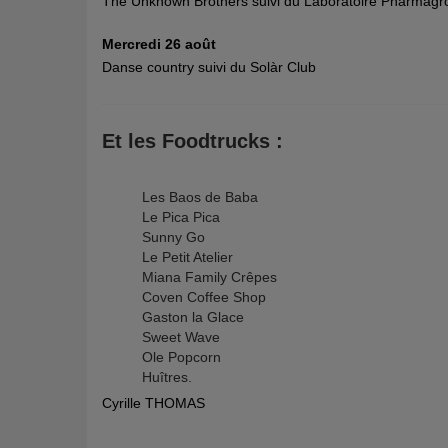
The Unknown Brothers suivi du Laboratoire Pharmagr
Mercredi 26 août
Danse country suivi du Solàr Club
Et les Foodtrucks :
Les Baos de Baba
Le Pica Pica
Sunny Go
Le Petit Atelier
Miana Family Crêpes
Coven Coffee Shop
Gaston la Glace
Sweet Wave
Ole Popcorn
Huîtres.
Cyrille THOMAS