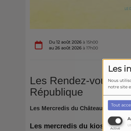
Du
12 août 2026
à 15h00
au
26 août 2026
à 17h00
Les i
Les Rendez-vous sur 
Nous utilis
notre site 
République
Tout acce
Les Mercredis du Château
A
Les mercredis du kiosque
Ut
Activé