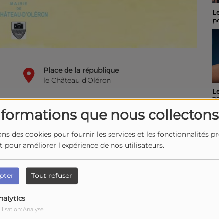
Le "Festibal " des
Po
pompiers de Rochefort
"I
maintenu et placé sous
C
le signe de la sobriété
sa
Place de la république
le Château d'Oléron
Le Journal du 06 août
Le
2026
2
nformations que nous collectons
la Place de la
ons des cookies pour fournir les services et les fonctionnalités p
et pour améliorer l'expérience de nos utilisateurs.
pter
Tout refuser
nalytics
ilisation: Analyse