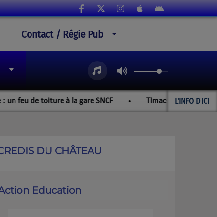
Contact / Régie Pub
L'INFO D'ICI
à la gare SNCF
Timac-Agro : le Collectif de Défense de 
RCREDIS DU CHÂTEAU
Action Education