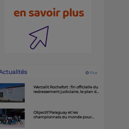
Actualités
Plus
Werzalit Rochefort : fin officielle du
redressement judiciaire, le plan de
la direction a été accepté.
Objectif Paraguay et les
championnats du monde pour
l'équipe rochefortaise de roller
artistique