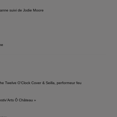
eanne suivi de Jodie Moore
me
he Twelve O’Clock Cover & Seilla, performeur feu
estiv’Arts Ô Château »