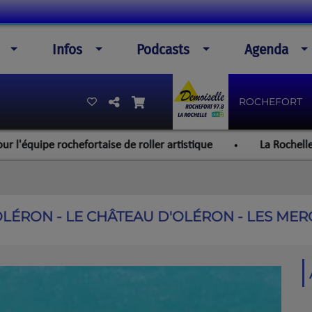
Infos
Podcasts
Agenda
ROCHEFORT
ise de roller artistique
La Rochelle : un feu de toiture 
OLÉRON - LE CHÂTEAU D'OLÉRON - LES ME