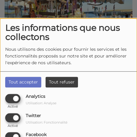
Les informations que nous
collectons
Nous utilisons des cookies pour fournir les services et les
fonctionnalités proposés sur notre site et pour améliorer
l'expérience de nos utilisateurs.
Du
11 août 2026
à 18h05
au
25 août 2026
à 18h05
Tout accepter
Tout refuser
Port de La Cotinière
Analytics
Saint Pierre d'Oléron
Utilisation: Analyse
Activé
Twitter
Chaque mardi soir sur le port, l’union des commerçants vous
Utilisation: Fonctionnalité
Activé
invite à son marché nocturne : 60 stands d’artistes et créateurs
Facebook
locaux (100% fait main).