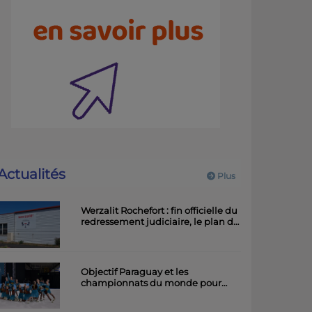
Actualités
Plus
Werzalit Rochefort : fin officielle du
redressement judiciaire, le plan de
la direction a été accepté.
Objectif Paraguay et les
championnats du monde pour
l'équipe rochefortaise de roller
artistique