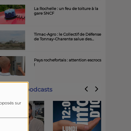
La Rochelle : un feu de toiture à la
gare SNCF
Timac-Agro : le Collectif de Défense
de Tonnay-Charente salue des
avancées importantes
Pays rochefortais : attention escrocs
!
Derniers podcasts
roposés sur