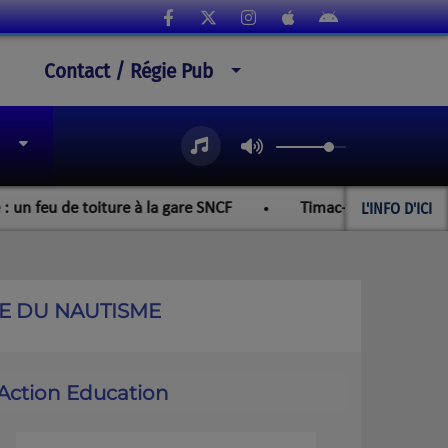
Contact / Régie Pub
L'INFO D'ICI
iture à la gare SNCF
Timac-Agro : le Collectif de Défen
NE DU NAUTISME
Action Education