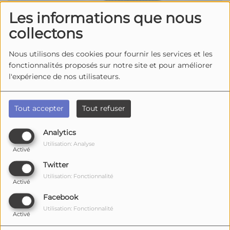
Les informations que nous
collectons
Nous utilisons des cookies pour fournir les services et les
fonctionnalités proposés sur notre site et pour améliorer
l'expérience de nos utilisateurs.
Tout accepter
Tout refuser
Analytics
Utilisation: Analyse
741 vues
Activé
Écouter le podcast
Télécharger le podcast
Twitter
Utilisation: Fonctionnalité
Activé
Dans Parlons d'Ici,
Michaël Condom
reçoit
Facebook
Marguerite de Lacotte
Directrice de la salle de
Utilisation: Fonctionnalité
cinéma du Gallia théâtre de Saintes.
Activé