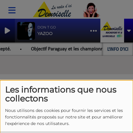
DON T GO
YAZOO
L'INFO D'ICI
epté.
Objectif Paraguay et les championnats du monde pou
ARTISTES DEMOISELLE
RSS
Les informations que nous
collectons
Tous
0-9
A
B
C
D
E
F
G
H
I
J
Nous utilisons des cookies pour fournir les services et les
K
L
M
N
O
P
Q
R
S
T
U
V
fonctionnalités proposés sur notre site et pour améliorer
l'expérience de nos utilisateurs.
W
X
Y
Z