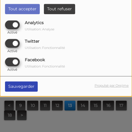
Tout accepter
Tout refuser
Analytics
Utilisation: Analyse
Activé
Twitter
Utilisation: Fonctionnalité
Activé
Facebook
Utilisation: Fonctionnalité
Activé
Propulsé par Orejime
Sauvegarder
<
9
10
11
12
13
14
15
16
17
18
>