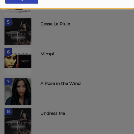
5
Cesse La Pluie
6
Mimpi
7
A Rose in the Wind
8
Undress Me