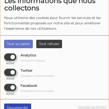
Les informations que nous
Source
collectons
Top Titres
Nous utilisons des cookies pour fournir les services et les
fonctionnalités proposés sur notre site et pour améliorer
l'expérience de nos utilisateurs.
1
Snow On The Sahara
Tout accepter
Tout refuser
2
Analytics
Saviour
Utilisation: Analyse
Activé
Twitter
Utilisation: Fonctionnalité
3
Activé
La neige au Sahara
Facebook
Utilisation: Fonctionnalité
Activé
4
Echo (You and I)
Propulsé par Orejime
Sauvegarder