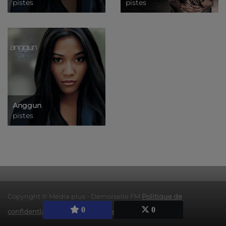
pistes
pistes
Anggun
pistes
Copyright © Média plus - Demoiselle FM
Politique de
0
0
confidentialité
|
Mentions légales