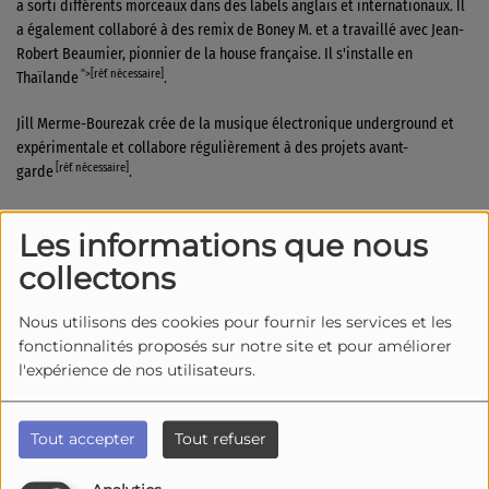
a sorti différents morceaux dans des labels anglais et internationaux. Il
a également collaboré à des remix de Boney M. et a travaillé avec Jean-
Robert Beaumier, pionnier de la house française. Il s'installe en
">[réf. nécessaire]
Thaïlande
.
Jill Merme-Bourezak crée de la musique électronique underground et
expérimentale et collabore régulièrement à des projets avant-
[réf. nécessaire]
garde
.
Discographie
Les informations que nous
collectons
Compilation
Nous utilisons des cookies pour fournir les services et les
2011 :
Référence 80: Bandolero
fonctionnalités proposés sur notre site et pour améliorer
l'expérience de nos utilisateurs.
Singles
1983 :
Paris Latino
Tout accepter
Tout refuser
1984 :
Cocoloco
1985 :
Conquistador
(promotionnel)
1988 :
Bagatelle