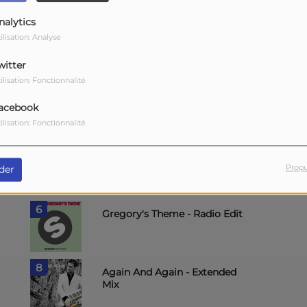
nalytics
ilisation: Analyse
witter
ilisation: Fonctionnalité
2
Hold You - Radio Edit
acebook
ilisation: Fonctionnalité
4
I Rave You - Original Mix
Propu
der
6
Gregory's Theme - Radio Edit
8
Again And Again - Extended
Mix