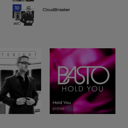
10
CloudBreaker
ht
Hold You
pistes