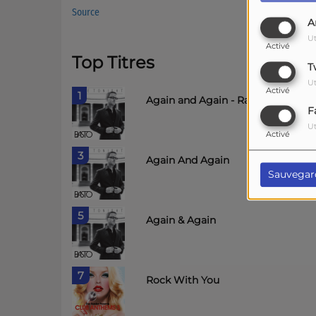
Source
A
Ut
Activé
Top Titres
T
Ut
Activé
1
Again and Again - Radio Edit
F
Ut
Activé
3
Again And Again
Sauvegar
5
Again & Again
7
Rock With You