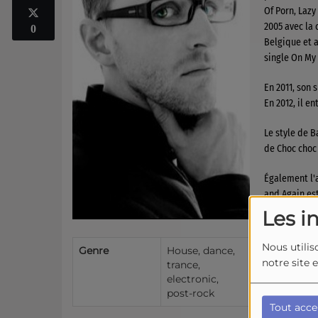
Of Porn, Lazy
2005 avec la 
0
Belgique et a
single On My
En 2011, son 
En 2012, il e
Le style de B
de Choc choc
Également l'a
and Again est
Les i
Basto utilise
Nous utilis
Genre
House, dance,
Il a écrit et
notre site 
trance,
le pseudo Laz
electronic,
will.i.am en 
post-rock
Tout acce