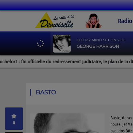
Radio
GOT MY MIND SET ON YOU
GEORGE HARRISON
t : fin officielle du redressement judiciaire, le plan de la directi
BASTO
Basto, de son
0
house. Jef Ma
pseudos Bitch