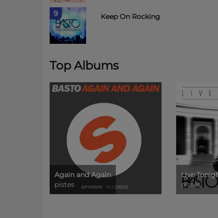
9
Keep On Rocking
Top Albums
Again and Again
Live Tonig
pistes
pistes