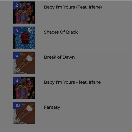
2
Baby I'm Yours (Feat. Irfane)
4
Shades Of Black
6
Break of Dawn
8
Baby I'm Yours - feat. Irfane
10
Fantasy