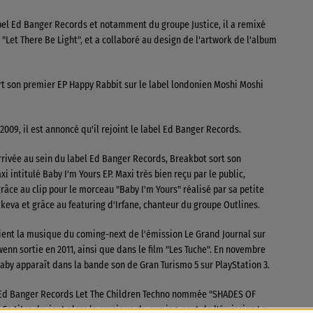
bel Ed Banger Records et notamment du groupe Justice, il a remixé
"Let There Be Light", et a collaboré au design de l'artwork de l'album
ort son premier EP Happy Rabbit sur le label londonien Moshi Moshi
 2009, il est annoncé qu'il rejoint le label Ed Banger Records.
rrivée au sein du label Ed Banger Records, Breakbot sort son
 intitulé Baby I'm Yours EP. Maxi très bien reçu par le public,
ce au clip pour le morceau "Baby I'm Yours" réalisé par sa petite
keva et grâce au featuring d'Irfane, chanteur du groupe Outlines.
vient la musique du coming-next de l'émission Le Grand Journal sur
wenn sortie en 2011, ainsi que dans le film "Les Tuche". En novembre
Baby apparaît dans la bande son de Gran Turismo 5 sur PlayStation 3.
 d'Ed Banger Records Let The Children Techno nommée "SHADES OF
sy. Ce titre devient alors la musique du coming-next de l'émission Le