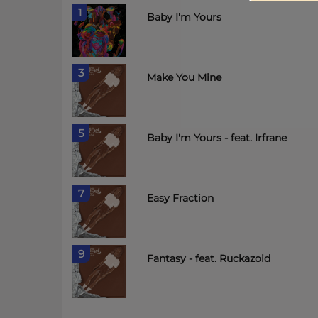
1
Baby I'm Yours
3
Make You Mine
5
Baby I'm Yours - feat. Irfrane
7
Easy Fraction
9
Fantasy - feat. Ruckazoid