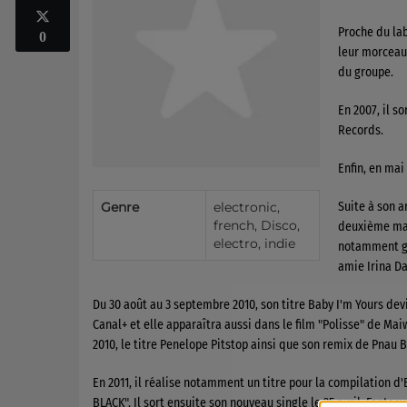
Proche du la
0
leur morceau 
du groupe.
En 2007, il s
Records.
Enfin, en mai
Genre
electronic,
Suite à son a
french, Disco,
deuxième maxi
electro, indie
notamment grâ
amie Irina Da
Du 30 août au 3 septembre 2010, son titre Baby I'm Yours de
Canal+ et elle apparaîtra aussi dans le film "Polisse" de Mai
2010, le titre Penelope Pitstop ainsi que son remix de Pnau 
En 2011, il réalise notamment un titre pour la compilation
BLACK". Il sort ensuite son nouveau single le 25 avril: Fanta