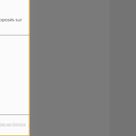
roposés sur
lsé par Orejime