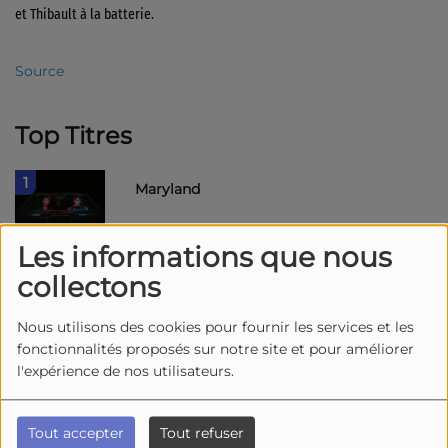
et Thibault à la batterie.
Source
Top Titres
1
Maryland
Les informations que nous
collectons
2
Bullitt - Bonus Track
Nous utilisons des cookies pour fournir les services et les
fonctionnalités proposés sur notre site et pour améliorer
l'expérience de nos utilisateurs.
3
The Catcher in the Rye
Tout accepter
Tout refuser