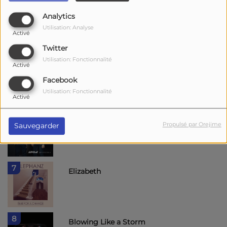
4
Analytics
Time for a Change
Utilisation: Analyse
Activé
Twitter
Utilisation: Fonctionnalité
Activé
5
Stereo
Facebook
Utilisation: Fonctionnalité
Activé
6
Imperfection
Propulsé par Orejime
Sauvegarder
7
Elizabeth
8
Blowing Like a Storm