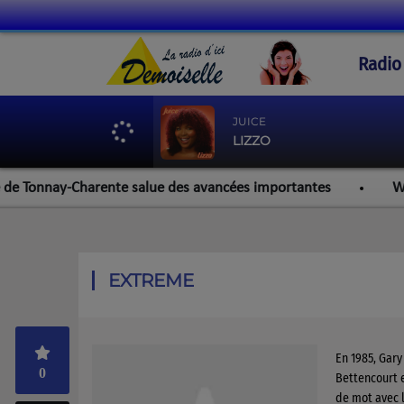
Radio
JUICE
LIZZO
Tonnay-Charente salue des avancées importantes
Werzalit
EXTREME
En 1985, Gary
0
Bettencourt e
de mot avec 