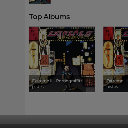
Top Albums
Extreme II - Pornograffitti
Extreme II:
pistes
pistes