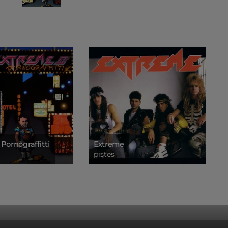
 Pornograffitti
Extreme
pistes