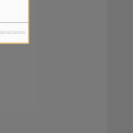
lsé par Orejime