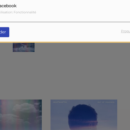
acebook
7
Earth
ilisation: Fonctionnalité
Propu
der
9
Hope