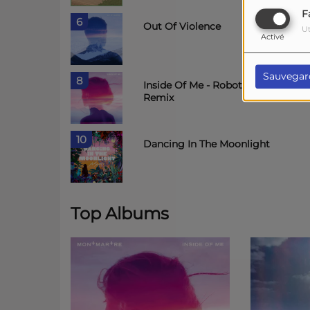
F
6
Out Of Violence
Ut
Activé
Sauvegar
8
Inside Of Me - Robotaki
Remix
10
Dancing In The Moonlight
Top Albums