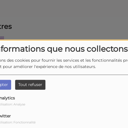
tres
Inside Of Me
nformations que nous collectons
ons des cookies pour fournir les services et les fonctionnalités p
White Fields
et pour améliorer l'expérience de nos utilisateurs.
pter
Tout refuser
Our Time Is Now
nalytics
ilisation: Analyse
5
Le sud
witter
ilisation: Fonctionnalité