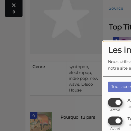
Source
0
Top Ti
1
Les i
Nous utilis
2
Genre
synthpop,
notre site 
electropop,
indie pop, new
wave, DIsco
Tout acce
House
3
A
Ut
Activé
4
Pourquoi tu pars
T
Ut
Activé