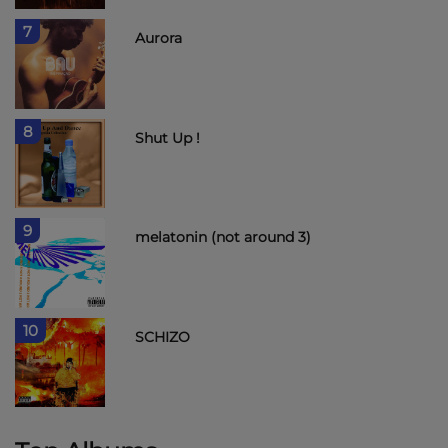
7
Aurora
8
Shut Up !
9
melatonin (not around 3)
10
SCHIZO