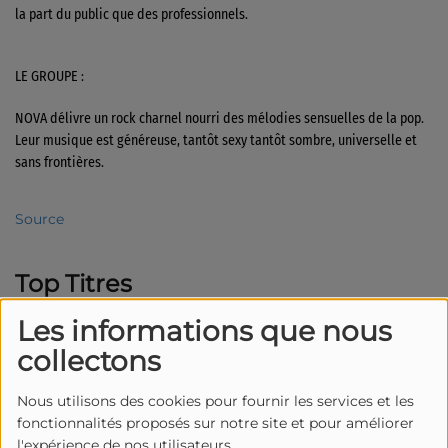
la part du public que des professionnels.
LE GROUPE :
NOVA délivre un rock charnel nourri des mélodies sensuelles de la pop.
Leur musique est généreuse, tantôt sexy tantôt sombre, universelle et
sans frontières.
Source
Top Titres
Les informations que nous
1
Not Around
collectons
Nous utilisons des cookies pour fournir les services et les
fonctionnalités proposés sur notre site et pour améliorer
2
Whitley
l'expérience de nos utilisateurs.