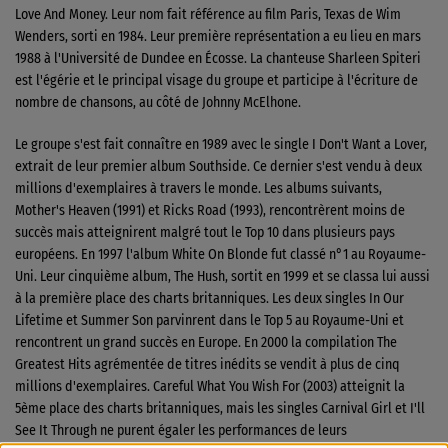
Love And Money. Leur nom fait référence au film Paris, Texas de Wim
Wenders, sorti en 1984. Leur première représentation a eu lieu en mars
1988 à l'Université de Dundee en Écosse. La chanteuse Sharleen Spiteri
est l'égérie et le principal visage du groupe et participe à l'écriture de
nombre de chansons, au côté de Johnny McElhone.
Le groupe s'est fait connaître en 1989 avec le single I Don't Want a Lover,
extrait de leur premier album Southside. Ce dernier s'est vendu à deux
millions d'exemplaires à travers le monde. Les albums suivants,
Mother's Heaven (1991) et Ricks Road (1993), rencontrèrent moins de
succès mais atteignirent malgré tout le Top 10 dans plusieurs pays
européens. En 1997 l'album White On Blonde fut classé n°1 au Royaume-
Uni. Leur cinquième album, The Hush, sortit en 1999 et se classa lui aussi
à la première place des charts britanniques. Les deux singles In Our
Lifetime et Summer Son parvinrent dans le Top 5 au Royaume-Uni et
rencontrent un grand succès en Europe. En 2000 la compilation The
Greatest Hits agrémentée de titres inédits se vendit à plus de cinq
millions d'exemplaires. Careful What You Wish For (2003) atteignit la
5ème place des charts britanniques, mais les singles Carnival Girl et I'll
See It Through ne purent égaler les performances de leurs