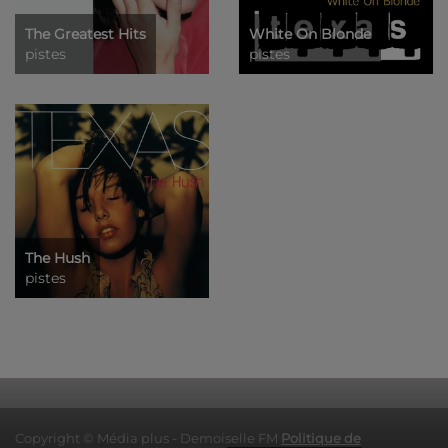
The Greatest Hits
White On Blonde
pistes
pistes
The Hush
pistes
Copyright © Média plus - Demoiselle FM
Politique de