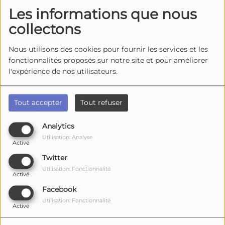
prédécesseurs. Red Book, leur dernier album en date, fut édité en 2005.
Les informations que nous
collectons
Source
Nous utilisons des cookies pour fournir les services et les
Top Titres
fonctionnalités proposés sur notre site et pour améliorer
l'expérience de nos utilisateurs.
1
Say What You Want
Tout accepter
Tout refuser
Analytics
2
Utilisation: Analyse
Summer Son
Activé
Twitter
Utilisation: Fonctionnalité
Activé
3
Facebook
Inner Smile
Utilisation: Fonctionnalité
Activé