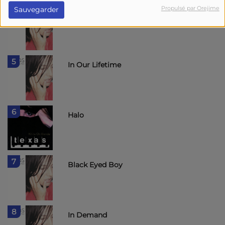
Propulsé par Orejime
Sauvegarder
4
I Don't Want a Lover
5
In Our Lifetime
6
Halo
7
Black Eyed Boy
8
In Demand