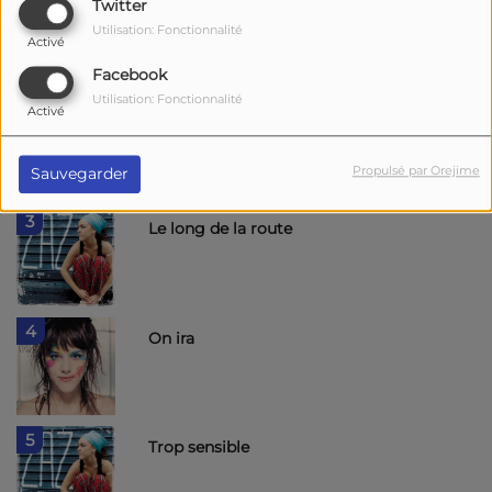
1
Twitter
Je veux
Utilisation: Fonctionnalité
Activé
Facebook
Utilisation: Fonctionnalité
2
Activé
Les passants
Propulsé par Orejime
Sauvegarder
3
Le long de la route
4
On ira
5
Trop sensible