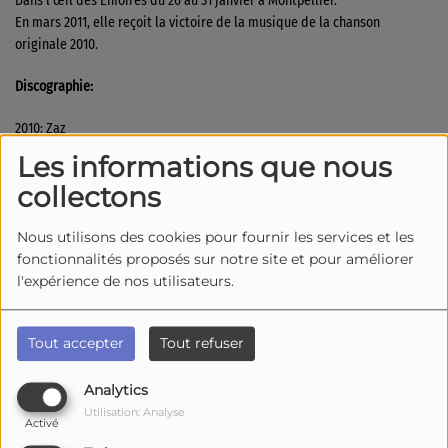
Dans l'œil des Enfoirés du 26 au 31 janvier à Montpellier.
En mars 2011, elle reçoit la victoire de la musique de la chanson
originale 2010.
Discographie:
2010: Zaz
2011: Sans Tsu-Tsou
Les informations que nous
2013: Recto Verso
collectons
2014: Paris
2016: Sur La Route
Nous utilisons des cookies pour fournir les services et les
2018: Effet Miroir
fonctionnalités proposés sur notre site et pour améliorer
2021: Isa
l'expérience de nos utilisateurs.
2022: Isa (Nouvelle édition)
Source
Tout accepter
Tout refuser
Analytics
Top Titres
Utilisation: Analyse
Activé