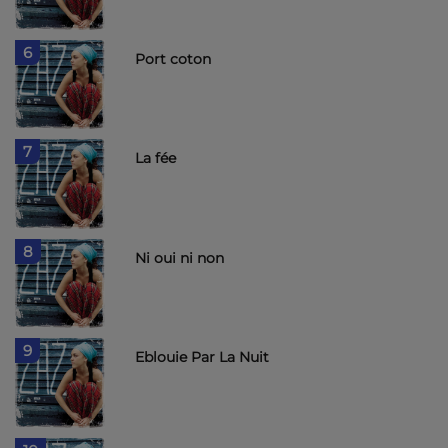
6
Port coton
7
La fée
8
Ni oui ni non
9
Eblouie Par La Nuit