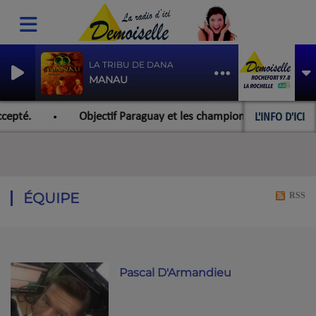
LA TRIBU DE DANA
MANAU
L'INFO D'ICI
té.
Objectif Paraguay et les championnats du monde pour 
ÉQUIPE
RSS
Pascal D'Armandieu