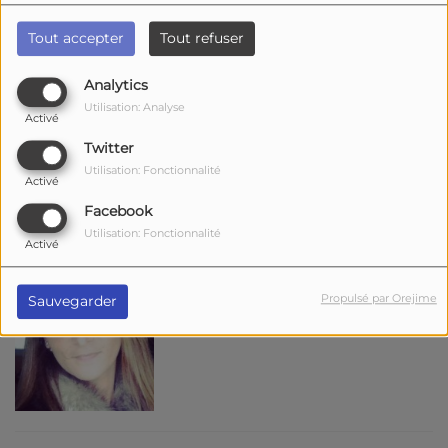
Tout accepter
Tout refuser
Adrien Viven
Analytics
Utilisation: Analyse
Activé
Twitter
Utilisation: Fonctionnalité
Activé
Facebook
Utilisation: Fonctionnalité
Activé
Marie-Odile de Montbron
Propulsé par Orejime
Sauvegarder