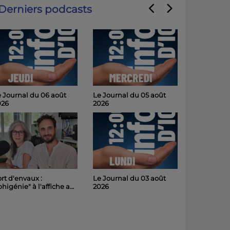
Derniers podcasts
 Journal du 06 août
Le Journal du 05 août
026
2026
Le Journal du 03 août
rt d'envaux :
2026
phigénie" à l'affiche au
hâteau de Panloy
medi soir