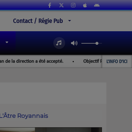
Contact / Régie Pub
L'INFO D'ICI
 direction a été accepté.
Objectif Paraguay et les champi
L'Âtre Royannais