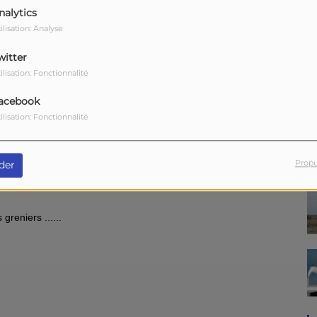
nalytics
ilisation: Analyse
witter
ilisation: Fonctionnalité
acebook
ilisation: Fonctionnalité
Télécharger le podcast
Propu
der
greniers ......