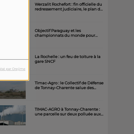
Werzalit Rochefort : fin officielle du
redressement judiciaire, le plan de
la direction a été accepté.
Objectif Paraguay et les
championnats du monde pour
l'équipe rochefortaise de roller
artistique
La Rochelle : un feu de toiture à la
gare SNCF
lsé par Orejime
Timac-Agro : le Collectif de Défense
de Tonnay-Charente salue des
avancées importantes
TIMAC-AGRO à Tonnay-Charente :
une parcelle sur deux polluée aux
métaux lourds