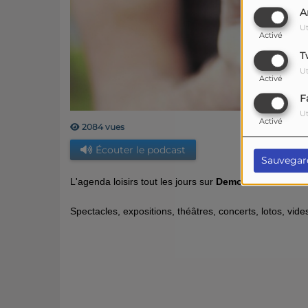
A
Ut
Activé
T
Ut
Activé
F
Ut
Activé
2084 vues
Écouter le podcast
Sauvegar
L'agenda loisirs tout les jours sur
Demoiselle FM
Spectacles, expositions, théâtres, concerts, lotos, vides 