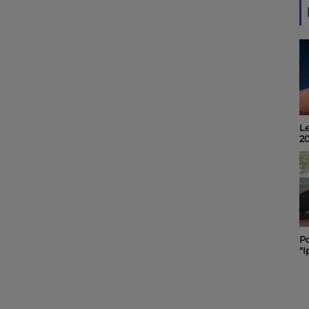
Le
Invité du midi 6 : Alain
2
Noël, organisateur du
"Quart d'Ecu raconte
Puy-du-Lac", 19ème
édition.
Po
Le "Festibal " des
"I
pompiers de Rochefort
C
maintenu et placé sous
sa
le signe de la sobriété