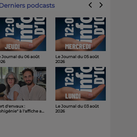
Derniers podcasts
 Journal du 06 août
Le Journal du 05 août
026
2026
Le Journal du 03 août
rt d'envaux :
2026
phigénie" à l'affiche au
hâteau de Panloy
medi soir