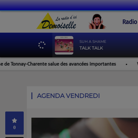
Radio
SUH A SHAME
TALK TALK
Tonnay-Charente salue des avancées importantes
Werzalit 
AGENDA VENDREDI
0