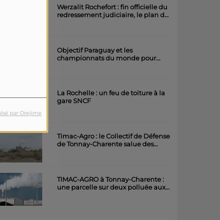
Werzalit Rochefort : fin officielle du
redressement judiciaire, le plan de
la direction a été accepté.
Objectif Paraguay et les
championnats du monde pour
l'équipe rochefortaise de roller
artistique
La Rochelle : un feu de toiture à la
gare SNCF
lsé par Orejime
Timac-Agro : le Collectif de Défense
de Tonnay-Charente salue des
avancées importantes
TIMAC-AGRO à Tonnay-Charente :
une parcelle sur deux polluée aux
métaux lourds