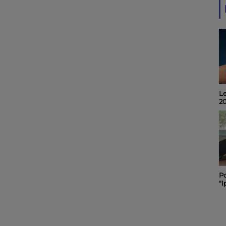
Le
Invité du midi 6 : Alain
2
Noël, organisateur du
"Quart d'Ecu raconte
Puy-du-Lac", 19ème
édition.
Po
Le "Festibal " des
"I
pompiers de Rochefort
C
maintenu et placé sous
sa
le signe de la sobriété