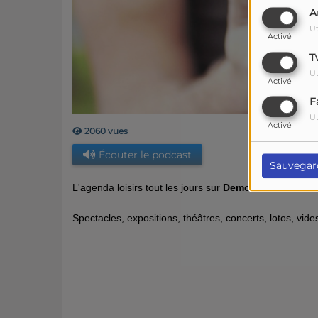
A
Ut
Activé
T
Ut
Activé
F
Ut
Activé
2060 vues
Écouter le podcast
Sauvegar
L'agenda loisirs tout les jours sur
Demoiselle FM
Spectacles, expositions, théâtres, concerts, lotos, vides 