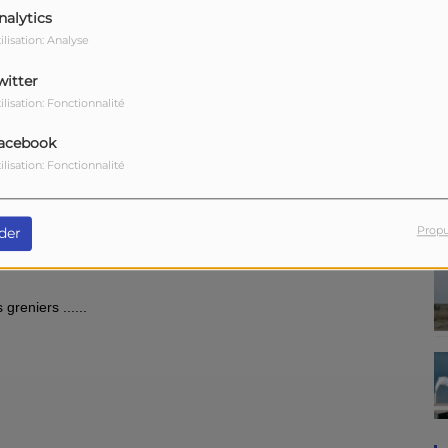
nalytics
ilisation: Analyse
witter
ilisation: Fonctionnalité
acebook
ilisation: Fonctionnalité
Télécharger le podcast
Propu
der
greniers ......