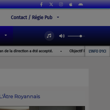
Contact / Régie Pub
L'INFO D'ICI
 direction a été accepté.
Objectif Paraguay et les champi
L'Âtre Royannais