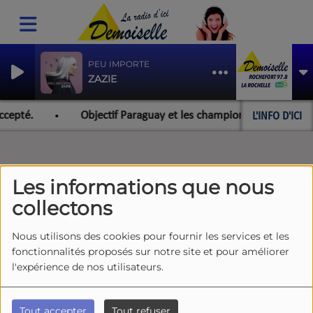
PEU IMPORTE
ZAZIE
L'INFO D'ICI
ccepté.
Objectif Paraguay et les championnats du monde p
Les informations que nous
collectons
Nous utilisons des cookies pour fournir les services et les
fonctionnalités proposés sur notre site et pour améliorer
l'expérience de nos utilisateurs.
Tout accepter
Tout refuser