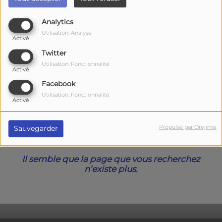
40
Analytics
Utilisation: Analyse
Activé
Twitter
Utilisation: Fonctionnalité
Activé
Facebook
Utilisation: Fonctionnalité
Activé
Oups, vous avez
Propulsé par Orejime
Sauvegarder
rencontré une erreur.
Il semble que la page que vous recherchez
n’existe plus.