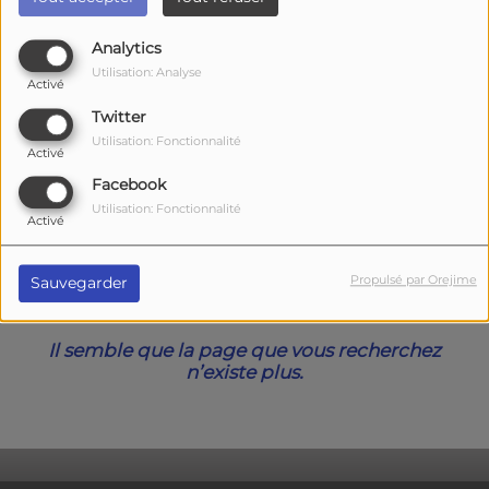
40
Analytics
Utilisation: Analyse
Activé
Twitter
Utilisation: Fonctionnalité
Activé
Facebook
Utilisation: Fonctionnalité
Activé
Oups, vous avez
Propulsé par Orejime
Sauvegarder
rencontré une erreur.
Il semble que la page que vous recherchez
n’existe plus.