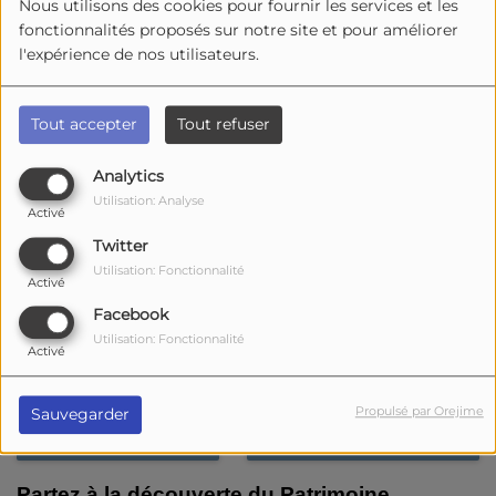
Nous utilisons des cookies pour fournir les services et les
fonctionnalités proposés sur notre site et pour améliorer
l'expérience de nos utilisateurs.
Tout accepter
Tout refuser
Analytics
Utilisation: Analyse
Activé
Twitter
Utilisation: Fonctionnalité
Activé
Facebook
Utilisation: Fonctionnalité
Activé
1932 vues
Propulsé par Orejime
Sauvegarder
Écouter le podcast
Télécharger le podcast
Partez à la découverte du Patrimoine