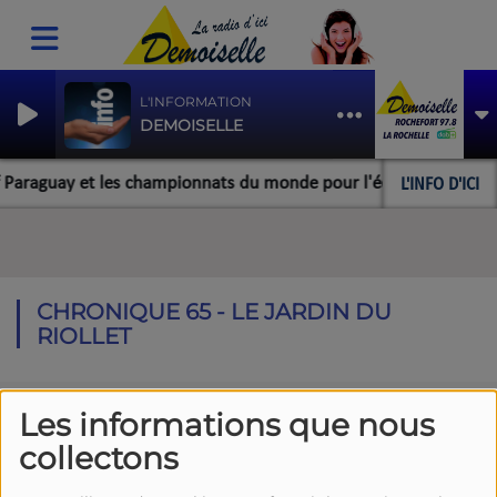
L'INFORMATION
DEMOISELLE
L'INFO D'ICI
raguay et les championnats du monde pour l'équipe rochefortaise 
CHRONIQUE 65 - LE JARDIN DU
RIOLLET
Les informations que nous
collectons