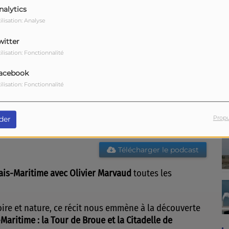
nalytics
ilisation: Analyse
witter
ilisation: Fonctionnalité
acebook
ilisation: Fonctionnalité
Propu
der
Télécharger le podcast
ais-Maritime avec Olivier Marvaud
toutes les
oire et nature, ce récit nous emmène à la découverte
-Maritime
: la Tour de Broue et la Citadelle de