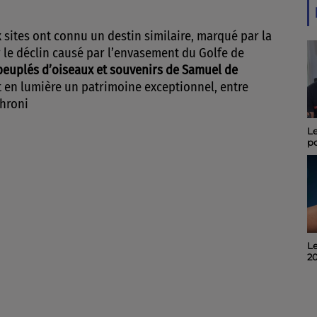
 sites ont connu un destin similaire, marqué par la
 le déclin causé par l’envasement du Golfe de
peuplés d’oiseaux et souvenirs de
Samuel de
et en lumière un patrimoine exceptionnel, entre
hroni
Le Journal du 08 août
Le
2026
p
ma
le
Invité du midi 6 : Alain
Le
Noël, organisateur du
2
"Quart d'Ecu raconte
Puy-du-Lac", 19ème
édition.