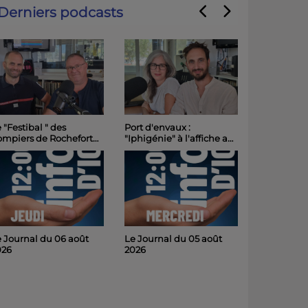
Derniers podcasts
 "Festibal " des
Port d'envaux :
ompiers de Rochefort
"Iphigénie" à l'affiche au
intenu et placé sous
Château de Panloy
 signe de la sobriété
samedi soir
 Journal du 06 août
Le Journal du 05 août
026
2026