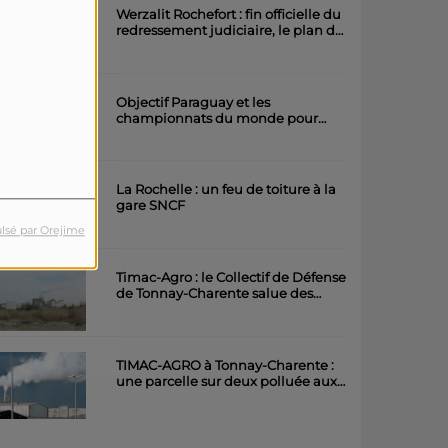
Werzalit Rochefort : fin officielle du
redressement judiciaire, le plan de
la direction a été accepté.
Objectif Paraguay et les
championnats du monde pour
l'équipe rochefortaise de roller
artistique
La Rochelle : un feu de toiture à la
gare SNCF
lsé par Orejime
Timac-Agro : le Collectif de Défense
de Tonnay-Charente salue des
avancées importantes
TIMAC-AGRO à Tonnay-Charente :
une parcelle sur deux polluée aux
métaux lourds