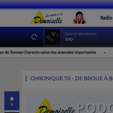
Radio
END OF BEGINNING
DJO
 Tonnay-Charente salue des avancées importantes
Werzalit
CHRONIQUE 70 - DE BROUE À 
0