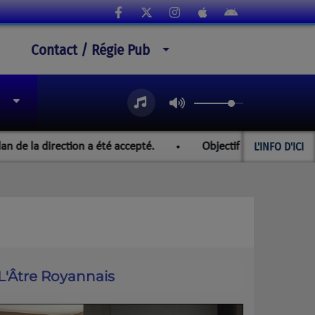
Contact / Régie Pub
L'INFO D'ICI
a direction a été accepté.
Objectif Paraguay et les champ
L'Âtre Royannais