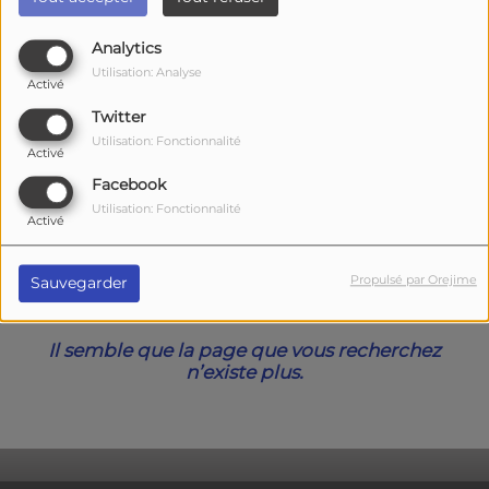
40
Analytics
Utilisation: Analyse
Activé
Twitter
Utilisation: Fonctionnalité
Activé
Facebook
Utilisation: Fonctionnalité
Activé
Oups, vous avez
Propulsé par Orejime
Sauvegarder
rencontré une erreur.
Il semble que la page que vous recherchez
n’existe plus.