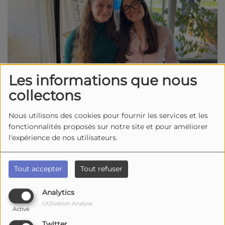
Les informations que nous
collectons
Nous utilisons des cookies pour fournir les services et les
2346 vues
fonctionnalités proposés sur notre site et pour améliorer
Écouter le podcast
Télécharger le podcast
l'expérience de nos utilisateurs.
Dans ce deuxième numéro de "l'escale santé"
en partenariat avec la
CPTS
(communauté
Tout accepter
Tout refuser
professionnelle territoriale de santé). Dans cette
émission, nous nous intéressons à un sujet
Analytics
encore trop peu abordé :
la santé des
Utilisation: Analyse
Activé
soignants
. Ceux qui prennent soin des autres
Twitter