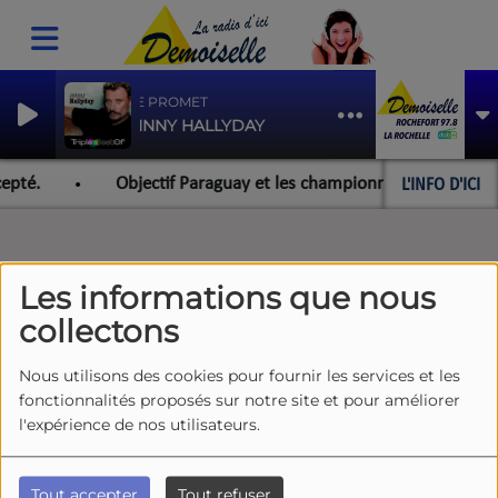
JE TE PROMET
JOHNNY HALLYDAY
L'INFO D'ICI
epté.
Objectif Paraguay et les championnats du monde pou
Les informations que nous
collectons
Nous utilisons des cookies pour fournir les services et les
fonctionnalités proposés sur notre site et pour améliorer
l'expérience de nos utilisateurs.
Tout accepter
Tout refuser