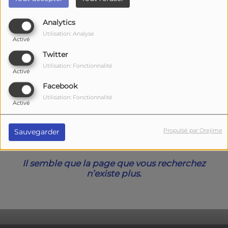
40
Analytics
Utilisation: Analyse
Activé
Twitter
Utilisation: Fonctionnalité
Activé
Facebook
Utilisation: Fonctionnalité
Activé
Oups, vous avez
Propulsé par Orejime
Sauvegarder
rencontré une erreur.
Il semble que la page que vous recherchez
n’existe plus.