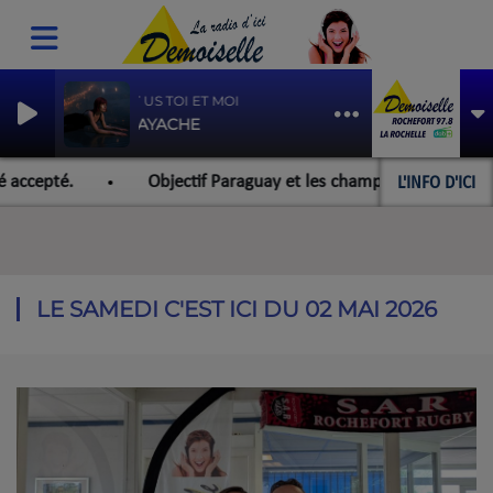
ABOUT US TOI ET MOI
JENN AYACHE
L'INFO D'ICI
accepté.
Objectif Paraguay et les championnats du monde 
LE SAMEDI C'EST ICI DU 02 MAI 2026