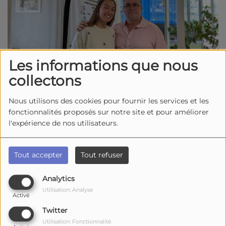
Les informations que nous
collectons
Nous utilisons des cookies pour fournir les services et les
fonctionnalités proposés sur notre site et pour améliorer
l'expérience de nos utilisateurs.
1448 vues
Écouter le podcast
Télécharger le podcast
Tout accepter
Tout refuser
Dans l’émission
Le samedi c’est ici
,
Didier
a
Analytics
reçu
ALX
originaire de La Rochelle et
artiste
Utilisation: Analyse
Activé
émergente de la scène pop urbaine
. À travers
un échange sincère, elle dévoile les coulisses
Twitter
de son univers musical, entre
sonorités
Utilisation: Fonctionnalité