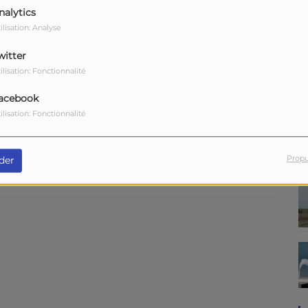
 Marguerite de Lacotte
nalytics
ilisation: Analyse
witter
ilisation: Fonctionnalité
abien Gorgeart réalisateur du film "C'est quoi
acebook
ilisation: Fonctionnalité
-Barques - Ambre Freslon, jeune autrice
Propu
der