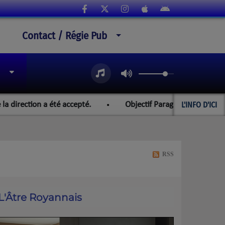
Contact / Régie Pub
L'INFO D'ICI
ection a été accepté.
Objectif Paraguay et les championna
RSS
L'Âtre Royannais