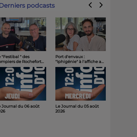
Derniers podcasts
 "Festibal " des
Port d'envaux :
ompiers de Rochefort
"Iphigénie" à l'affiche au
intenu et placé sous
Château de Panloy
 signe de la sobriété
samedi soir
 Journal du 06 août
Le Journal du 05 août
026
2026