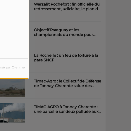
Werzalit Rochefort : fin officielle du
redressement judiciaire, le plan de
la direction a été accepté.
Objectif Paraguay et les
championnats du monde pour
l'équipe rochefortaise de roller
artistique
La Rochelle : un feu de toiture à la
gare SNCF
lsé par Orejime
Timac-Agro : le Collectif de Défense
de Tonnay-Charente salue des
avancées importantes
TIMAC-AGRO à Tonnay-Charente :
une parcelle sur deux polluée aux
métaux lourds