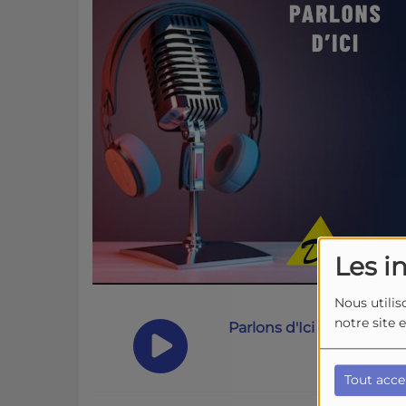
Les i
Nous utilis
notre site 
Parlons d'Ici - Meschers 
Tout acce