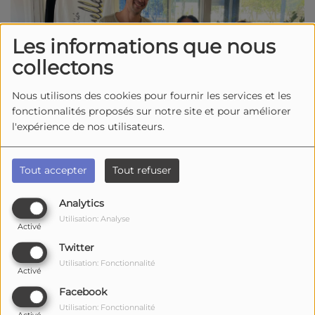
Les informations que nous
collectons
Nous utilisons des cookies pour fournir les services et les
fonctionnalités proposés sur notre site et pour améliorer
l'expérience de nos utilisateurs.
1299 vues
Tout accepter
Tout refuser
Écouter le podcast
Télécharger le podcast
Analytics
Dans cette émission de "
Parole d'animaux"
, Rachelle a
Utilisation: Analyse
Activé
reçu
Annabel Oriou
,
éducatrice spécialisée
et
chargée
Twitter
de mission sociale
du dispositif
« Chien et maître à la
Utilisation: Fonctionnalité
rue »
à l'association
Altea Cabestan
, ainsi que
Sylvin
Activé
Perez-Ruiz
,
chef de service
de l'association.
Facebook
Utilisation: Fonctionnalité