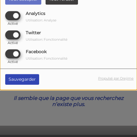
40
Analytics
Utilisation: Analyse
Activé
Twitter
Utilisation: Fonctionnalité
Activé
Facebook
Utilisation: Fonctionnalité
Activé
Oups, vous avez
Propulsé par Orejime
Sauvegarder
rencontré une erreur.
Il semble que la page que vous recherchez
n’existe plus.