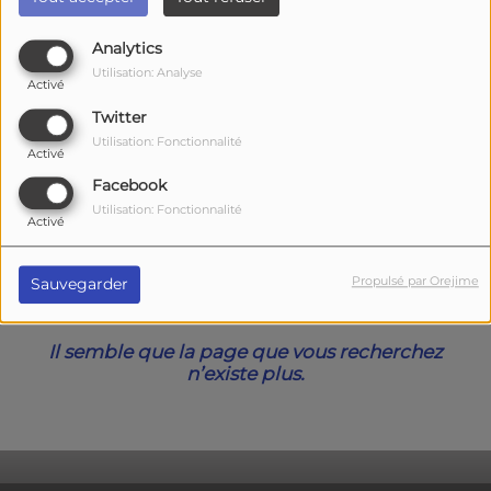
40
Analytics
Utilisation: Analyse
Activé
Twitter
Utilisation: Fonctionnalité
Activé
Facebook
Utilisation: Fonctionnalité
Activé
Oups, vous avez
Propulsé par Orejime
Sauvegarder
rencontré une erreur.
Il semble que la page que vous recherchez
n’existe plus.