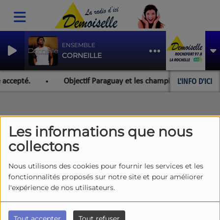
ENSEMBLE
CORNEILLE
L'INFO D'ICI
 accepté.
Objectif Paraguay et les championnats du monde
Les informations que nous
collectons
Nous utilisons des cookies pour fournir les services et les
fonctionnalités proposés sur notre site et pour améliorer
l'expérience de nos utilisateurs.
Tout accepter
Tout refuser