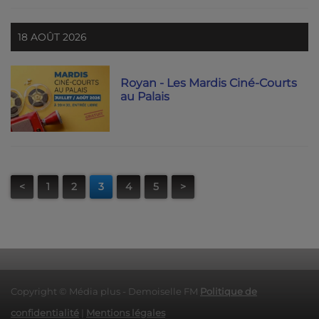
18 AOÛT 2026
Royan - Les Mardis Ciné-Courts
au Palais
<
1
2
3
4
5
>
Copyright © Média plus - Demoiselle FM
Politique de
confidentialité
|
Mentions légales