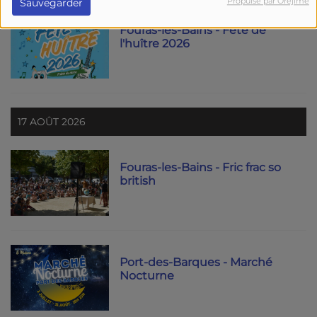
Propulsé par Orejime
Sauvegarder
Fouras-les-Bains - Fête de
l'huître 2026
17 AOÛT 2026
Fouras-les-Bains - Fric frac so
british
Port-des-Barques - Marché
Nocturne