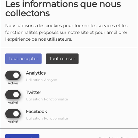
Les informations que nous
collectons
13 AOÛT 2026
Nous utilisons des cookies pour fournir les services et les
Saint Pierre d'Oléron -
fonctionnalités proposés sur notre site et pour améliorer
Concerts au kiosque
l'expérience de nos utilisateurs.
Tout accepter
Tout refuser
14 AOÛT 2026
Analytics
Utilisation: Analyse
Activé
Royan Concert – Django Black-
Twitter
Band
Utilisation: Fonctionnalité
Activé
Facebook
Utilisation: Fonctionnalité
Activé
15 AOÛT 2026