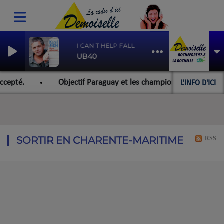
I CAN T HELP FALLING IN LOVE WITH YOU
UB40
L'INFO D'ICI
epté.
Objectif Paraguay et les championnats du monde pou
SORTIR EN CHARENTE-MARITIME
RSS