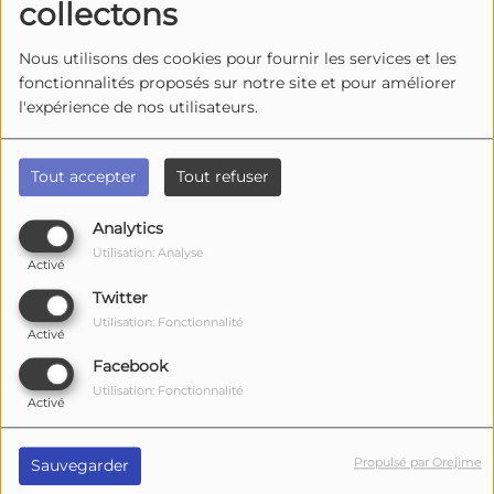
collectons
26 AOÛT 2026
Nous utilisons des cookies pour fournir les services et les
fonctionnalités proposés sur notre site et pour améliorer
l'expérience de nos utilisateurs.
Lussant - Les Mercredis Jazz
Tout accepter
Tout refuser
Analytics
Utilisation: Analyse
27 AOÛT 2026
Activé
Twitter
Utilisation: Fonctionnalité
Fouras-les-Bains - Route des
Activé
Carrelets
Facebook
Utilisation: Fonctionnalité
Activé
Propulsé par Orejime
Sauvegarder
28 AOÛT 2026