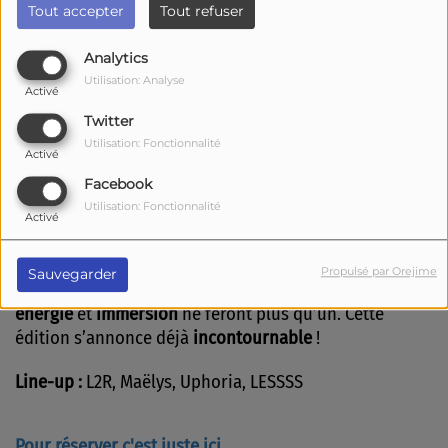
Tout accepter
Tout refuser
Comme chaque année, on vous donne rendez-vous
Analytics
pour une
soirée exceptionnelle
placée sous le signe de
Utilisation: Analyse
Activé
la
fête
et des
surprises
!
Twitter
Utilisation: Fonctionnalité
Pour cette nouvelle édition,
La Poudrière
se
Activé
métamorphose en véritable temple de la
Techno /
Facebook
Hard Techno
avec une scénographie immersive façon
«
Utilisation: Fonctionnalité
Activé
Boiler Room »
et un
show light intense
qui promet une
ambiance unique.
Propulsé par Orejime
Sauvegarder
Préparez-vous à vivre une
nuit mémorable
où
musique
,
énergie
et
immersion
ne feront plus qu’un. Cette
édition s’annonce déjà
incontournable
!
Line-up :
L2R, Maëlys, Uphoria, LESSSS
Pour réserver c'est juste ici